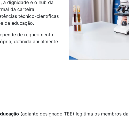
l, a dignidade e o hub da
rmal da carteira
tências técnico-científicas
ea da educação.
 depende de requerimento
pria, definida anualmente
 Educação
(adiante designado TEE) legitima os membros d