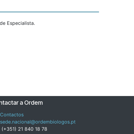
e Especialista.
ntactar a Ordem
Contactos
sede.nacional@ordembiologos.pt
(+351) 21 840 18 78