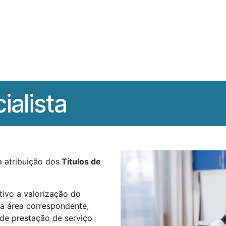
Biólogos
Delegações
Colégios
Formação
Notícias da 
ialista
 atribuição dos
Títulos de
tivo a valorização do
na área correspondente,
 de prestação de serviço