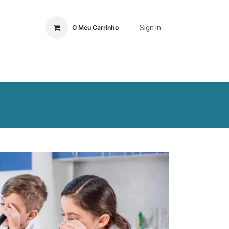
Sign In
O Meu Carrinho
Ordem
Publicações
Eventos
Loja
Contactos