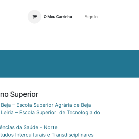
Sign In
O Meu Carrinho
Ordem
Publicações
Eventos
Loja
Contactos
ino Superior
e Beja – Escola Superior Agrária de Beja
e Leiria – Escola Superior de Tecnologia do
Ciências da Saúde – Norte
tudos Interculturais e Transdisciplinares