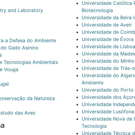
Universidade Católica 
stry and Laboratory
Biotecnologia
Universidade da Beira I
Universidade de Aveir
Universidade de Coimb
Universidade de Évora
ra a Defesa do Ambiente
Universidade de Lisboa
 do Gado Asinino
Universidade da Madei
s
Universidade do Minho
e Tecnologias Ambientais
Universidade de Trás-
 e Vouga
Universidade do Algarv
Ambiente
ugal
Universidade do Porto 
Universidade dos Açor
onservação da Natureza
Universidade Independ
Universidade Lusófona
Estudo das Aves
Universidade Nova de L
na
Tecnologia
Universidade Técnica d