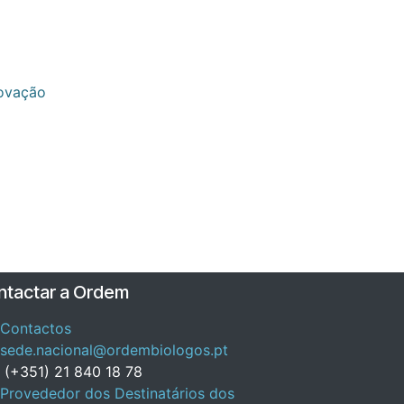
novação
ntactar a Ordem
Contactos
sede.nacional@ordembiologos.pt
(+351) 21 840 18 78
Provededor dos Destinatários dos