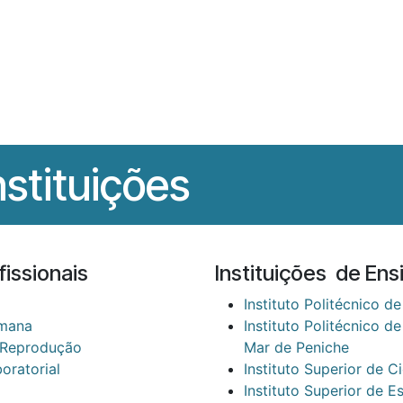
Biólogos
Delegações
Colégios
Formação
Notícias da 
nstituições
issionais
Instituições de Ens
Instituto Politécnico d
umana
Instituto Politécnico d
 Reprodução
Mar de Peniche
oratorial
Instituto Superior de 
Instituto Superior de Es