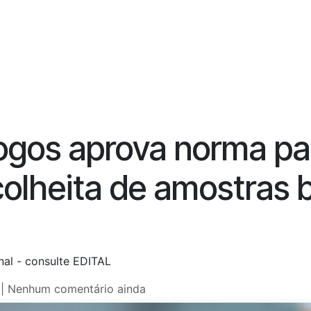
Biólogos
Delegações
Colégios
Formação
Notícias da 
gos aprova norma par
colheita de amostras b
al - consulte EDITAL
| Nenhum comentário ainda