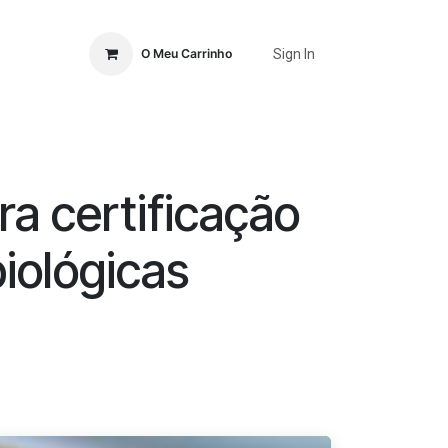
Sign In
O Meu Carrinho
Ordem
Publicações
Eventos
Loja
Contactos
a certificação
iológicas