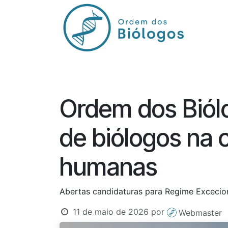
Pular para o conteúdo
Início
Órgãos
Regulamentos
Ordem dos Biólo
de biólogos na 
humanas
Abertas candidaturas para Regime Excecion
11 de maio de 2026
por
Webmaster