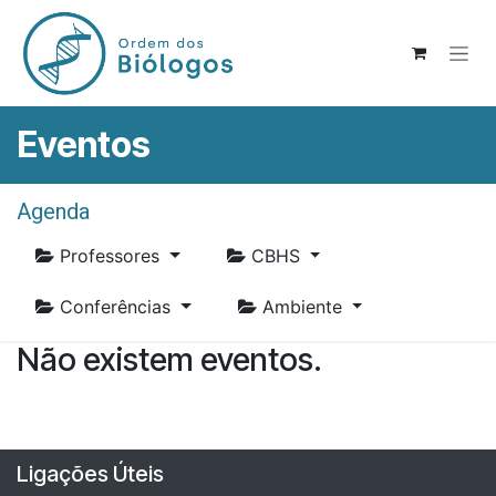
Pular para o conteúdo
Eventos
Agenda
Professores
CBHS
Conferências
Ambiente
Não existem eventos.
Ligações Úteis