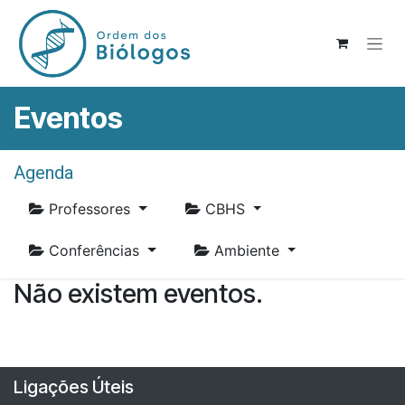
Pular para o conteúdo
Eventos
Agenda
Professores
CBHS
Conferências
Ambiente
Não existem eventos.
Ligações Úteis