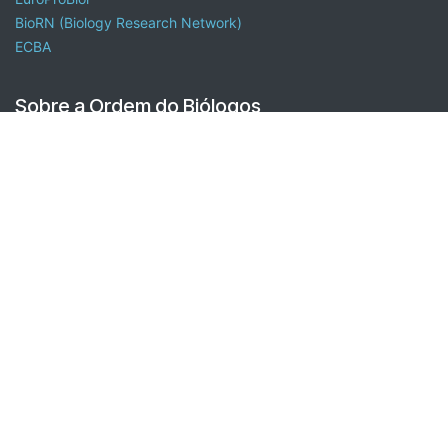
BioRN (Biology Research Network)
ECBA
Sobre a Ordem do Biólogos
A Ordem dos Biólogos é uma associação pública profissional
com personalidade jurídica, autonomia administrativa,
financeira e patrimonial que assegura a defesa e a promoção
da profissão de biólogo, a melhoria e o progresso da Biologia
nos domínios científico, pedagógico, técnico e profissional, a
salvaguarda dos princípios deontológicos que norteiam a
profissão de biólogo e a proteção dos interesses profissionais
dos seus membros e os interesses públicos relacionados com a
prestação profissional dos biólogos.
Contactar a Ordem
Contactos
sede.nacional@ordembiologos.pt