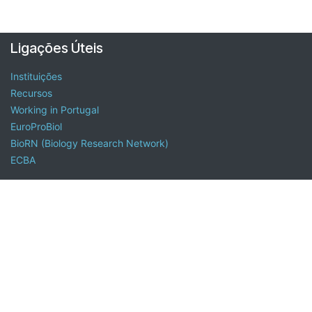
Ligações Úteis
Instituições
Recursos
Working in Portugal
EuroProBiol
BioRN (Biology Research Network)
ECBA
Sobre a Ordem do Biólogos
A Ordem dos Biólogos é uma associação pública profissional
com personalidade jurídica, autonomia administrativa,
financeira e patrimonial que assegura a defesa e a promoção
da profissão de biólogo, a melhoria e o progresso da Biologia
nos domínios científico, pedagógico, técnico e profissional, a