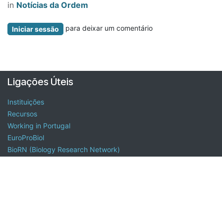
in
Notícias da Ordem
para deixar um comentário
Iniciar sessão
Ligações Úteis
Instituições
Recursos
Working in Portugal
EuroProBiol
BioRN (Biology Research Network)
ECBA
Sobre a Ordem do Biólogos
A Ordem dos Biólogos é uma associação pública profissional