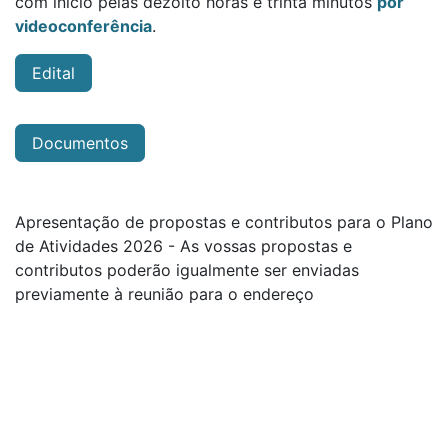
com início pelas dezoito horas e trinta minutos
por
videoconferência
.
Edital
Documentos
Apresentação de propostas e contributos para o Plano
de Atividades 2026 - As vossas propostas e
contributos poderão igualmente ser enviadas
previamente à reunião para o endereço
delegacao.sul@ordembiologos.pt
. O que precisamos
é de muitas e boas ideias, nas diversas áreas em que
trabalhamos: Ambiente, Saúde, Educação, Sociedade.