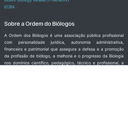
ECBA
Sobre a Ordem do Biólogos
A Ordem dos Biólogos é uma associação pública profissional
com personalidade jurídica, autonomia administrativa,
financeira e patrimonial que assegura a defesa e a promoção
da profissão de biólogo, a melhoria e o progresso da Biologia
nos domínios científico, pedagógico, técnico e profissional, a
salvaguarda dos princípios deontológicos que norteiam a
profissão de biólogo e a proteção dos interesses profissionais
dos seus membros e os interesses públicos relacionados com a
prestação profissional dos biólogos.
Contactar a Ordem
Contactos
sede.nacional@ordembiologos.pt
(+351) 21 840 18 78