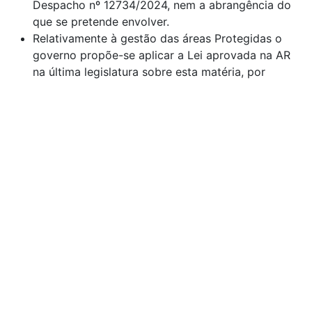
Despacho nº 12734/2024, nem a abrangência do
que se pretende envolver.
Relativamente à gestão das áreas Protegidas o
governo propõe-se aplicar a Lei aprovada na AR
na última legislatura sobre esta matéria, por
proposta do PSD, com especial destaque para o
retorno de Diretores de AP procurando devolver
uma gestão de proximidade a estes territórios
especiais:
Em 2025 voltarão a existir diretores, equipas técnicas
e vigilantes alocados à sua gestão efetiva. Com esta
mudança, as reservas e parques naturais deixam de
ser geridos à distância por departamentos regionais e
passam a ter equipas permanentemente no terreno e
em proximidade aos problemas locais de conservação
da natureza. Numa primeira fase, também para avaliar
o impacto da alteração, o novo regime será aplicado a
cinco áreas protegidas, uma em cada região do